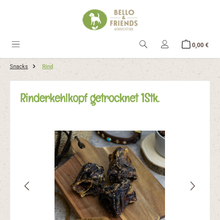
alt springen
Ware
0,00 €
Snacks
Rind
Rinderkehlkopf getrocknet 1Stk.
Bildergalerie überspringen