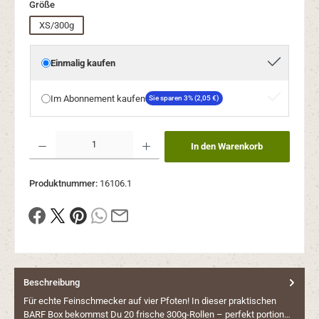
auswählen
Größe
XS/300g
Einmalig kaufen
Im Abonnement kaufen
Sie sparen 3% (2,05 €)
Produkt Anzahl: Gib den gewünschten Wert ein oder benutze die Schaltflächen um die Anzahl
In den Warenkorb
Produktnummer:
16106.1
Beschreibung
Für echte Feinschmecker auf vier Pfoten! In dieser praktischen
BARF Box bekommst Du 20 frische 300g-Rollen – perfekt portion…