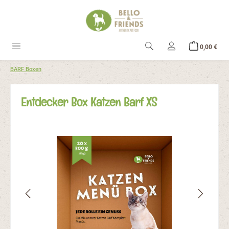
alt springen
Ware
0,00 €
BARF Boxen
Entdecker Box Katzen Barf XS
Bildergalerie überspringen