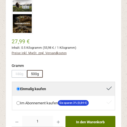
27,99 €
Inhalt:
0.5 Kilogramm
(55,98 € / 1 Kilogramm)
Preise inkl. MwSt. zzgl. Versandkosten
auswählen
Gramm
180g
500g
(Diese Option ist zurzeit nicht verfügbar.)
Einmalig kaufen
Im Abonnement kaufen
Sie sparen 3% (0,84 €)
Produkt Anzahl: Gib den gewünschten Wert ein oder benutze die Schaltflächen um die Anzahl
In den Warenkorb