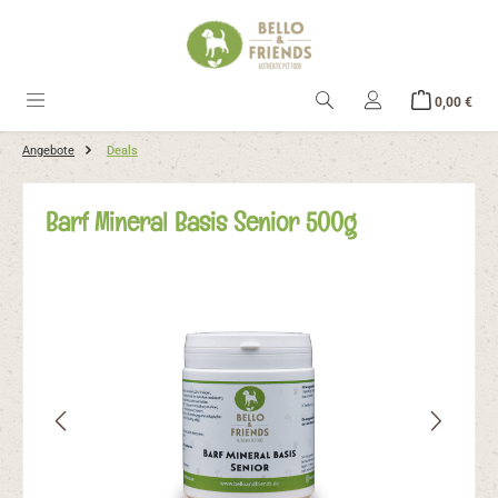
alt springen
Ware
0,00 €
Angebote
Deals
Barf Mineral Basis Senior 500g
Bildergalerie überspringen